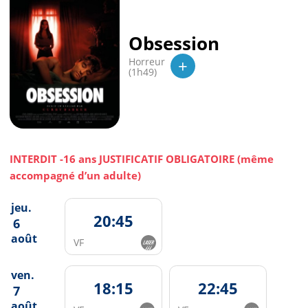
Obsession
+
Horreur
(1h49)
INTERDIT -16 ans JUSTIFICATIF OBLIGATOIRE (même
accompagné d’un adulte)
jeu.
20:45
6
août
VF
ven.
18:15
22:45
7
août