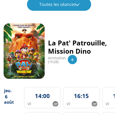
Toutes les séances
La Pat' Patrouille,
Mission Dino
+
Animation
(1h28)
jeu.
14:00
16:15
6
août
VF
VF
VF