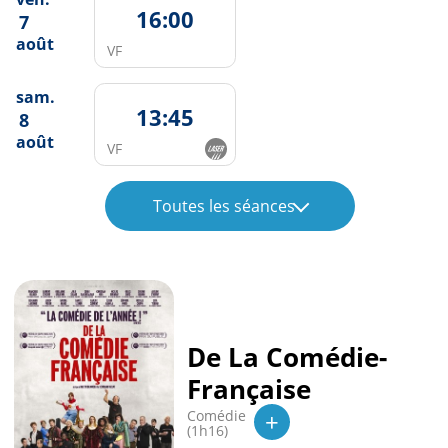
16:00
7
août
VF
sam.
13:45
8
août
VF
Toutes les séances
De La Comédie-
Française
+
Comédie
(1h16)