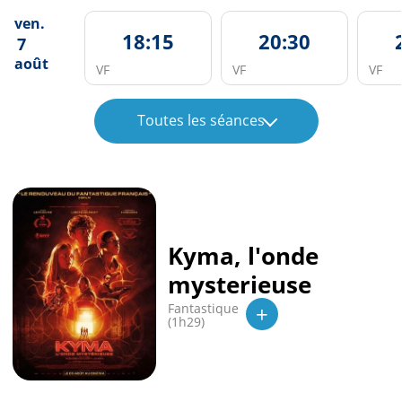
ven.
18:15
20:30
7
août
VF
VF
VF
Toutes les séances
Kyma, l'onde
mysterieuse
+
Fantastique
(1h29)