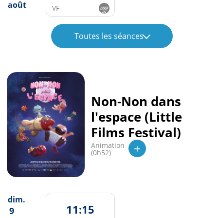
août
VF
Toutes les séances
Non-Non dans
l'espace (Little
Films Festival)
+
Animation
(0h52)
dim.
11:15
9