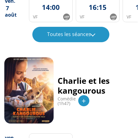
ven.
14:00
16:15
7
août
VF
VF
VF
Toutes les séances
Charlie et les
kangourous
+
Comédie
(1h47)
ven.