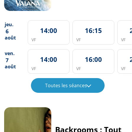
jeu.
14:00
16:15
6
août
VF
VF
VF
ven.
14:00
16:00
7
août
VF
VF
VF
Toutes les séances
Backrooms : Tout