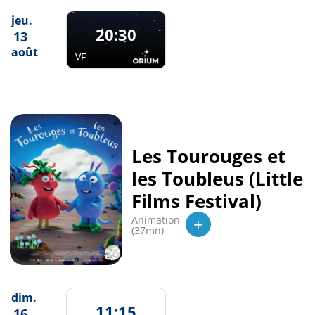
jeu.
20:30
13
août
VF
Les Tourouges et
les Toubleus (Little
Films Festival)
+
Animation
(37mn)
dim.
11:15
16