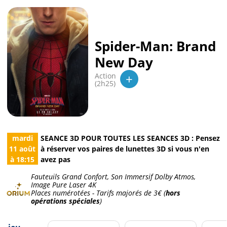
Spider-Man: Brand
New Day
+
Action
(2h25)
mardi
SEANCE 3D POUR TOUTES LES SEANCES 3D : Pensez
11 août
à réserver vos paires de lunettes 3D si vous n'en
à
18:15
avez pas
Fauteuils Grand Confort, Son Immersif Dolby Atmos,
Image Pure Laser 4K
Places numérotées - Tarifs majorés de
3€
(
hors
opérations spéciales
)