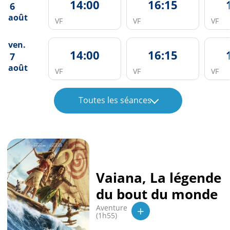
14:00
16:15
6
août
VF
VF
VF
ven.
14:00
16:15
7
août
VF
VF
VF
Toutes les séances
Vaiana, La légende
du bout du monde
+
Aventure
(1h55)