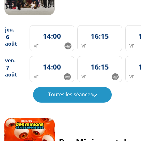
jeu.
14:00
16:15
6
août
VF
VF
VF
ven.
14:00
16:15
7
août
VF
VF
VF
Toutes les séances