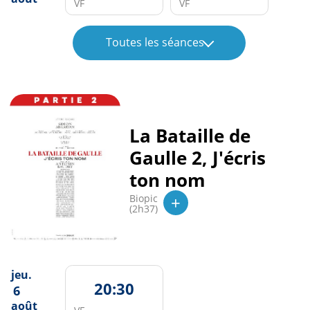
VF
VF
Toutes les séances
La Bataille de
Gaulle 2, J'écris
ton nom
+
Biopic
(2h37)
jeu.
20:30
6
août