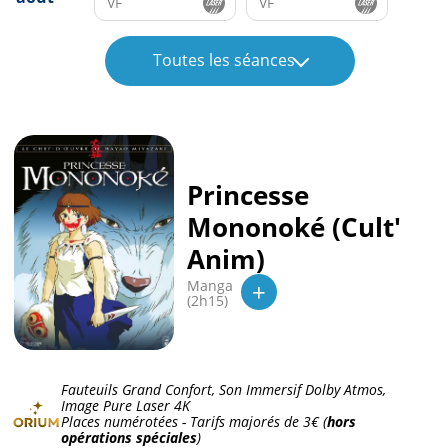
VF
VF
Toutes les séances
Princesse
Mononoké (Cult'
Anim)
+
Manga
(2h15)
Fauteuils Grand Confort, Son Immersif Dolby Atmos,
Image Pure Laser 4K
Places numérotées - Tarifs majorés de
3€
(
hors
opérations spéciales
)