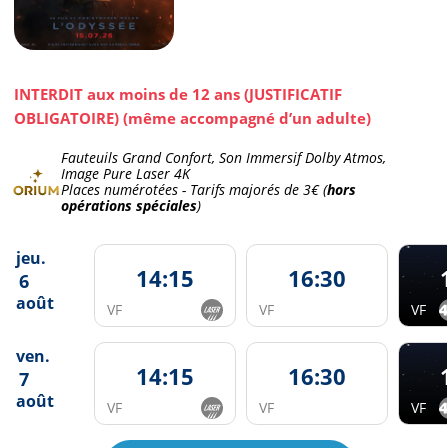
INTERDIT aux moins de 12 ans (JUSTIFICATIF
OBLIGATOIRE) (même accompagné d’un adulte)
Fauteuils Grand Confort, Son Immersif Dolby Atmos,
Image Pure Laser 4K
Places numérotées - Tarifs majorés de
3€
(
hors
opérations spéciales
)
jeu.
14:15
16:30
6
août
VF
VF
VF
ven.
14:15
16:30
7
août
VF
VF
VF