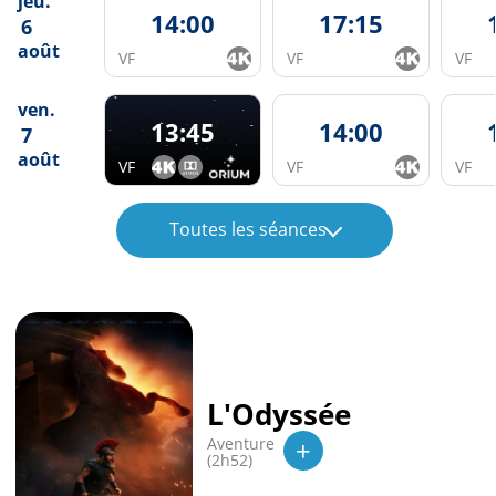
jeu.
14:00
17:15
6
août
VF
VF
VF
ven.
13:45
14:00
7
août
VF
VF
VF
Toutes les séances
L'Odyssée
+
Aventure
(2h52)