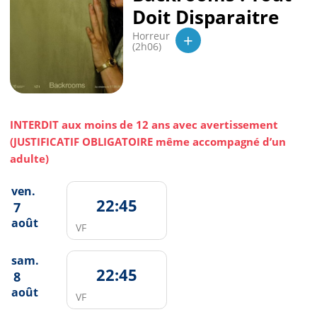
Doit Disparaitre
+
Horreur
(2h06)
INTERDIT aux moins de 12 ans avec avertissement
(JUSTIFICATIF OBLIGATOIRE même accompagné d’un
adulte)
ven.
22:45
7
août
VF
sam.
22:45
8
août
VF