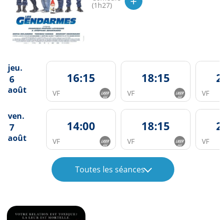
+
(1h27)
jeu.
16:15
18:15
6
août
VF
VF
VF
ven.
14:00
18:15
7
août
VF
VF
VF
Toutes les séances