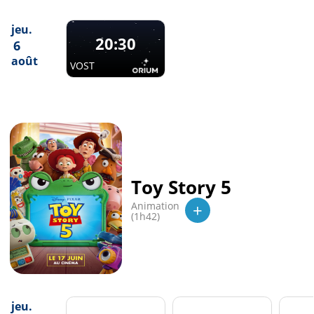
jeu.
20:30
6
août
VOST
Toy Story 5
+
Animation
(1h42)
jeu.