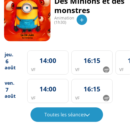
Des Minions et des
monstres
+
Animation
(1h30)
jeu.
14:00
16:15
6
août
VF
VF
VF
ven.
14:00
16:15
7
août
VF
VF
Toutes les séances